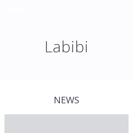
Skip
LABIBI
to
content
Labibi
NEWS